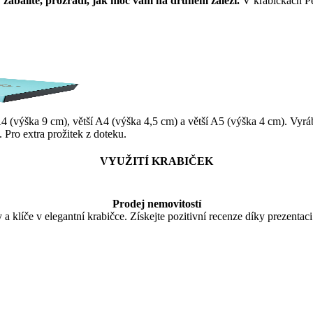
zabalíte, prozradí, jak moc vám na druhém záleží.
V krabičkách Pe
 A4 (výška 9 cm), větší A4 (výška 4,5 cm) a větší A5 (výška 4 cm). V
Pro extra prožitek z doteku.
VYUŽITÍ KRABIČEK
Prodej nemovitostí
 klíče v elegantní krabičce. Získejte pozitivní recenze díky prezentac