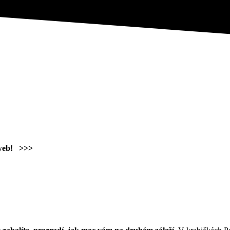
 web!
>>>