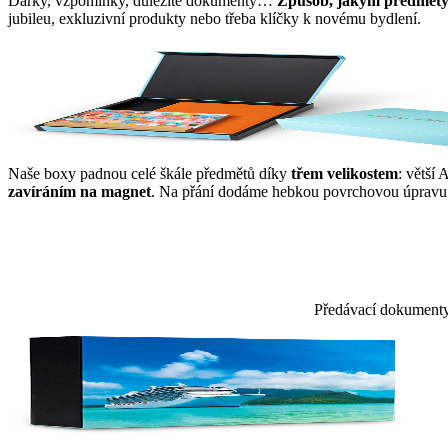
Dárky, vzpomínky, důležité dokumenty…
Způsob, jakým předměty 
jubileu, exkluzivní produkty nebo třeba klíčky k novému bydlení.
Naše boxy padnou celé škále předmětů díky
třem velikostem
: větší
zavíráním na magnet
. Na přání dodáme hebkou povrchovou úpravu. 
Předávací dokumenty a