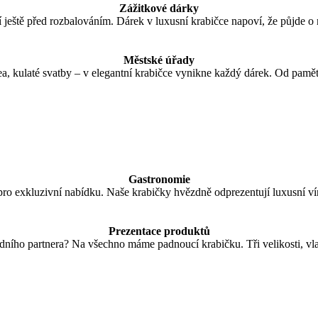
Zážitkové dárky
ještě před rozbalováním. Dárek v luxusní krabičce napoví, že půjde o 
Městské úřady
lea, kulaté svatby – v elegantní krabičce vynikne každý dárek. Od pamět
Gastronomie
pro exkluzivní nabídku. Naše krabičky hvězdně odprezentují luxusní ví
Prezentace produktů
ího partnera? Na všechno máme padnoucí krabičku. Tři velikosti, vla