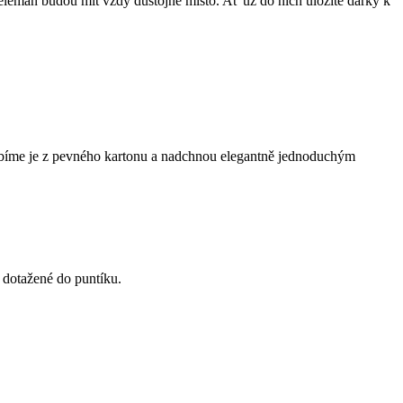
leman budou mít vždy důstojné místo. Ať už do nich uložíte dárky k
yrábíme je z pevného kartonu a nadchnou elegantně jednoduchým
i dotažené do puntíku.