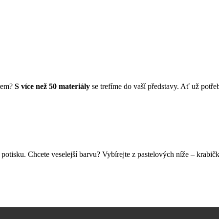
érem?
S více než 50 materiály
se trefíme do vaší představy. Ať už potře
potisku. Chcete veselejší barvu? Vybírejte z pastelových níže – krabič