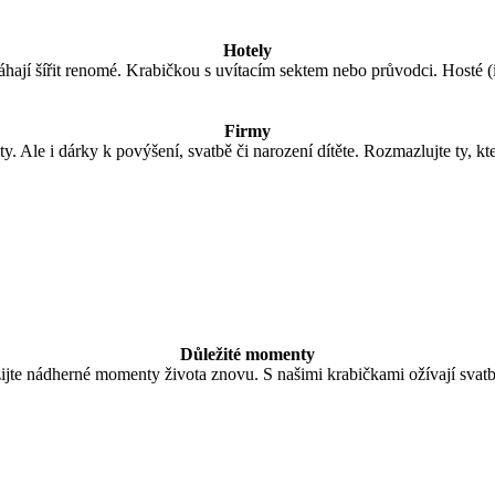
Hotely
áhají šířit renomé. Krabičkou s uvítacím sektem nebo průvodci. Hosté (
Firmy
Ale i dárky k povýšení, svatbě či narození dítěte. Rozmazlujte ty, kte
Důležité momenty
ijte nádherné momenty života znovu. S našimi krabičkami ožívají svatby,