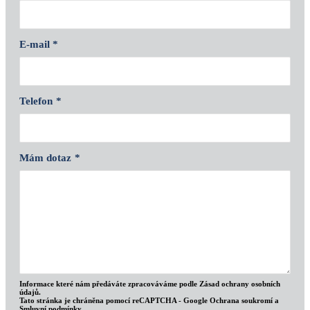
E-mail *
Telefon
*
Mám dotaz
*
Informace které nám předáváte zpracováváme podle
Zásad ochrany osobních
údajů
.
Tato stránka je chráněna pomocí reCAPTCHA - Google
Ochrana soukromí
a
Smluvní podmínky