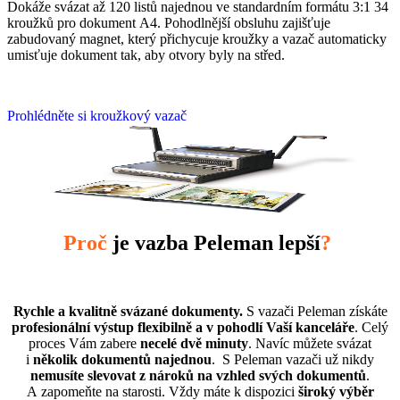
Dokáže svázat až 120 listů najednou
ve standardním formátu 3:1 34
kroužků pro dokument
A4. Pohodlnější obsluhu zajišťuje
zabudovaný magnet,
který přichycuje kroužky a vazač automaticky
umisťuje
dokument tak, aby otvory byly na střed.
Prohlédněte si kroužkový vazač
Proč
je vazba Peleman lepší
?
Rychle a kvalitně svázané dokumenty.
S vazači Peleman získáte
profesionální výstup flexibilně a v pohodlí Vaší kanceláře
. Celý
proces Vám zabere
necelé dvě minuty
. Navíc můžete svázat
i
několik dokumentů najednou
. S Peleman vazači už nikdy
nemusíte slevovat z nároků na vzhled svých dokumentů
.
A zapomeňte na starosti. Vždy máte k dispozici
široký výběr