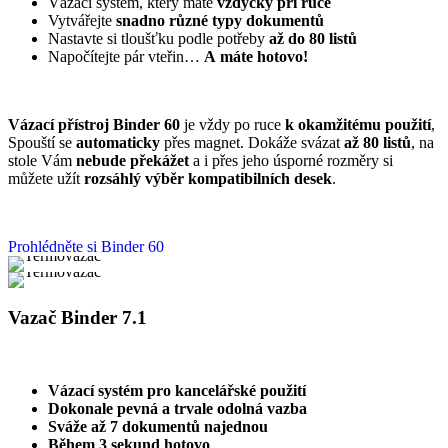
Vázací systém, který máte
vždycky při ruce
Vytvářejte
snadno různé typy dokumentů
Nastavte si tloušťku podle potřeby
až do 80 listů
Napočítejte pár vteřin…
A máte hotovo!
Vázací přístroj Binder 60
je
vždy po ruce
k okamžitému
použití
,
Spouští se
automaticky
přes magnet. Dokáže svázat
až 80 listů
, na
stole Vám
nebude překážet
a i přes jeho úsporné rozměry si
můžete užít
rozsáhlý výběr kompatibilních desek
.
Prohlédněte si Binder 60
Vazač Binder 7.1
Vázací systém pro kancelářské použití
Dokonale pevná a trvale odolná vazba
Sváže až 7 dokumentů najednou
Během 3 sekund hotovo