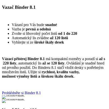
Vazač Binder 8.1
Vázaní pro Vás bude
snadné
Vazba je
pevná a odolná
Zvolte si libovolný počet listů
od 1 do 220
Automatický lis zvládne
až 120 listů
Vybírejte si ze
široké škály desek
Vázací přístroj Binder 8.1
má kompaktní rozměry a poradí si
až s
220 listy
, automatický lis
až se 120 listy
. Ovládání je snadné hned
od prvního použití. Do Binderu 8.1 stačí vložit desky s potřebným
množstvím listů. Užijte si
r
ychlost, kvalitu vazby,
možnost
výměny listů a širokou škálu desek
.
Prohlédněte si Binder 8.1