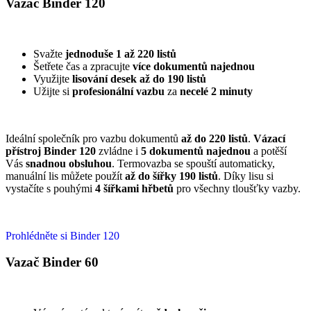
Vazač Binder 120
Svažte
jednoduše 1 až 220 listů
Šetřete čas a zpracujte
více dokumentů najednou
Využijte
lisování desek až do 190 listů
Užijte si
profesionální vazbu
za
necelé 2 minuty
Ideální společník pro vazbu dokumentů
až do 220 listů
.
Vázací
přístroj
Binder 120
zvládne i
5 dokumentů najednou
a potěší
Vás
snadnou obsluhou
. Termovazba se spouští automaticky,
manuální lis
můžete použít
až do šířky 190 listů
. Díky lisu si
vystačíte s pouhými
4 šířkami hřbetů
pro všechny tloušťky vazby.
Prohlédněte si Binder 120
Vazač Binder 60