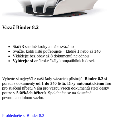
Vazač Binder 8.2
Stačí
3
snadné kroky a máte svázáno
Svažte, kolik listů potřebujete – klidně
1
nebo až
340
Vkládejte bez obav až
8
dokumentů najednou
Vybírejte si
ze široké škály kompatibilních desek
Vyberte si nejvyšší z naší řady vázacích přístrojů.
Binder 8.2
si
poradí s dokumenty
od 1 do 340 listů
. Díky
automatickému
lisu
pro stlačení hřbetu Vám pro vazbu všech dokumentů
stačí desky
pouze v
5 šířkách hřbetů
.
Spolehněte se na skutečně
pevnou a odolnou vazbu.
Prohlédněte si Binder 8.2